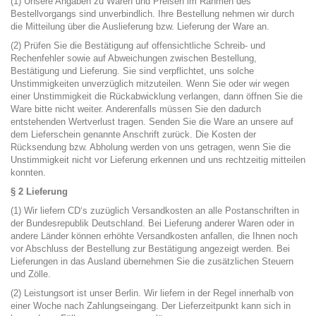
(1) Unsere Angaben zu Waren und Preisen im Rahmen des
Bestellvorgangs sind unverbindlich. Ihre Bestellung nehmen wir durch
die Mitteilung über die Auslieferung bzw. Lieferung der Ware an.
(2) Prüfen Sie die Bestätigung auf offensichtliche Schreib- und
Rechenfehler sowie auf Abweichungen zwischen Bestellung,
Bestätigung und Lieferung. Sie sind verpflichtet, uns solche
Unstimmigkeiten unverzüglich mitzuteilen. Wenn Sie oder wir wegen
einer Unstimmigkeit die Rückabwicklung verlangen, dann öffnen Sie die
Ware bitte nicht weiter. Anderenfalls müssen Sie den dadurch
entstehenden Wertverlust tragen. Senden Sie die Ware an unsere auf
dem Lieferschein genannte Anschrift zurück. Die Kosten der
Rücksendung bzw. Abholung werden von uns getragen, wenn Sie die
Unstimmigkeit nicht vor Lieferung erkennen und uns rechtzeitig mitteilen
konnten.
§ 2 Lieferung
(1) Wir liefern CD‘s zuzüglich Versandkosten an alle Postanschriften in
der Bundesrepublik Deutschland. Bei Lieferung anderer Waren oder in
andere Länder können erhöhte Versandkosten anfallen, die Ihnen noch
vor Abschluss der Bestellung zur Bestätigung angezeigt werden. Bei
Lieferungen in das Ausland übernehmen Sie die zusätzlichen Steuern
und Zölle.
(2) Leistungsort ist unser Berlin. Wir liefern in der Regel innerhalb von
einer Woche nach Zahlungseingang. Der Lieferzeitpunkt kann sich in