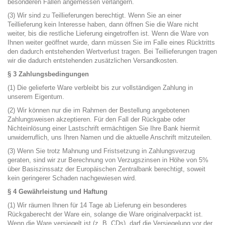
besonderen Fällen angemessen verlängern.
(3) Wir sind zu Teillieferungen berechtigt. Wenn Sie an einer
Teillieferung kein Interesse haben, dann öffnen Sie die Ware nicht
weiter, bis die restliche Lieferung eingetroffen ist. Wenn die Ware von
Ihnen weiter geöffnet wurde, dann müssen Sie im Falle eines Rücktritts
den dadurch entstehenden Wertverlust tragen. Bei Teillieferungen tragen
wir die dadurch entstehenden zusätzlichen Versandkosten.
§ 3 Zahlungsbedingungen
(1) Die gelieferte Ware verbleibt bis zur vollständigen Zahlung in
unserem Eigentum.
(2) Wir können nur die im Rahmen der Bestellung angebotenen
Zahlungsweisen akzeptieren. Für den Fall der Rückgabe oder
Nichteinlösung einer Lastschrift ermächtigen Sie Ihre Bank hiermit
unwiderruflich, uns Ihren Namen und die aktuelle Anschrift mitzuteilen.
(3) Wenn Sie trotz Mahnung und Fristsetzung in Zahlungsverzug
geraten, sind wir zur Berechnung von Verzugszinsen in Höhe von 5%
über Basiszinssatz der Europäischen Zentralbank berechtigt, soweit
kein geringerer Schaden nachgewiesen wird.
§ 4 Gewährleistung und Haftung
(1) Wir räumen Ihnen für 14 Tage ab Lieferung ein besonderes
Rückgaberecht der Ware ein, solange die Ware originalverpackt ist.
Wenn die Ware versiegelt ist (z. B. CDs), darf die Versiegelung vor der