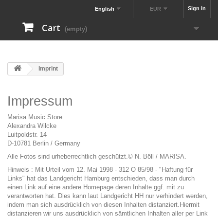
Sign in
English
EUR
Cart
(empty)
Imprint
Impressum
Marisa Music Store
Alexandra Wilcke
Luitpoldstr. 14
D-10781 Berlin / Germany
Alle Fotos sind urheberrechtlich geschützt.© N. Böll / MARISA.
Hinweis : Mit Urteil vom 12. Mai 1998 - 312 O 85/98 - "Haftung für
Links" hat das Landgericht Hamburg entschieden, dass man durch
einen Link auf eine andere Homepage deren Inhalte ggf. mit zu
verantworten hat. Dies kann laut Landgericht HH nur verhindert werden,
indem man sich ausdrücklich von diesen Inhalten distanziert.Hiermit
distanzieren wir uns ausdrücklich von sämtlichen Inhalten aller per Link