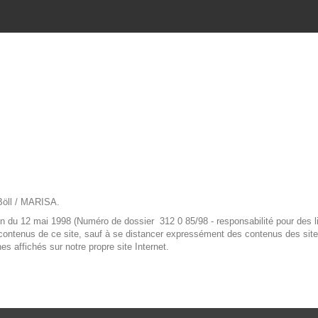
 Böll / MARISA.
n du 12 mai 1998 (Numéro de dossier 312 0 85/98 - responsabilité pour des lie
s contenus de ce site, sauf à se distancer expressément des contenus des sit
es affichés sur notre propre site Internet.